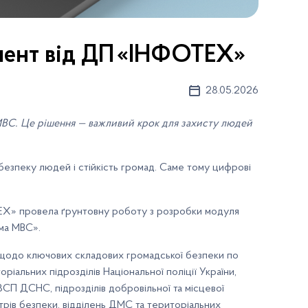
мент від ДП «ІНФОТЕХ»
28.05.2026
МВС. Це рішення — важливий крок для захисту людей
безпеку людей і стійкість громад. Саме тому цифрові
ОТЕХ» провела ґрунтовну роботу з розробки модуля
рма МВС».
ю щодо ключових складових громадської безпеки по
іальних підрозділів Національної поліції України,
РЗСП ДСНС, підрозділів добровільної та місцевої
нтрів безпеки, відділень ДМС та територіальних