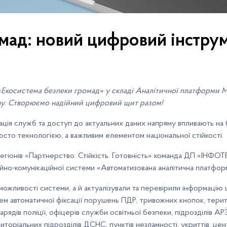
мад: новий цифровий інстру
Екосистема безпеки громад» у складі Аналітичної платформи 
тану. Створюємо надійний цифровий щит разом!
нація служб та доступ до актуальних даних напряму впливають на 
осто технологією, а важливим елементом національної стійкості.
 регіонів «Партнерство. Стійкість. Готовність» команда ДП «ІНФ
ійно-комунікаційної системи «Автоматизована аналітична платфо
можливості системи, а й актуалізували та перевірили інформаці
ем автоматичної фіксації порушень ПДР, тривожних кнопок, територ
арядів поліції, офіцерів служби освітньої безпеки, підрозділів А
иторіальних підрозділів ДСНС, пунктів незламності, укриттів, це