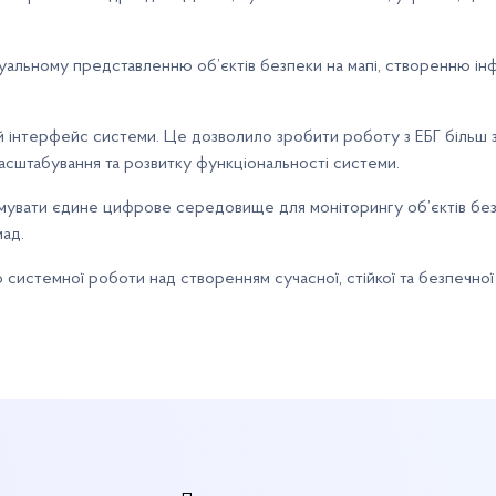
альному представленню об’єктів безпеки на мапі, створенню інф
 інтерфейс системи. Це дозволило зробити роботу з ЕБГ більш з
сштабування та розвитку функціональності системи.
вати єдине цифрове середовище для моніторингу об’єктів безпе
мад.
истемної роботи над створенням сучасної, стійкої та безпечної