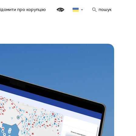
ідомити про корупцію
пошук