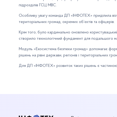
підрозділів ГСЦ МВС.
Особливу увагу команда ДП «ІНФОТЕХ» приділила візу
територіальних громад, окремих об’єктів та офіцерів.
Крім того, було кардинально оновлено користувацький
створило технологічний фундамент для подальшого ма
Модуль «Екосистема безпеки громад» допомагає форму
рішень на рівні держави, регіонів і територіальних гро
Для ДП «ІНФОТЕХ» розвиток таких рішень є частиною с