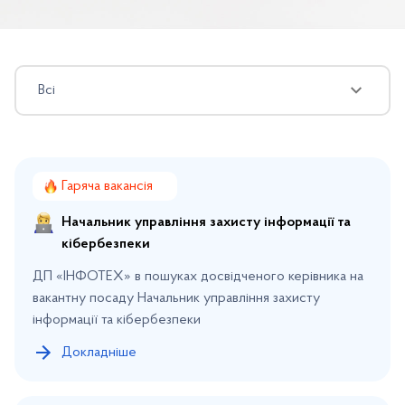
Всі
Всі
28
Розробка та ІТ продукти
11
Гаряча вакансія
Інфраструктура та кібербезпека
8
Начальник управління захисту інформації та
Виробництво
5
кібербезпеки
Адміністрація та інші
3
ДП «ІНФОТЕХ» в пошуках досвідченого керівника на
вакантну посаду Начальник управління захисту
інформації та кібербезпеки
Докладніше