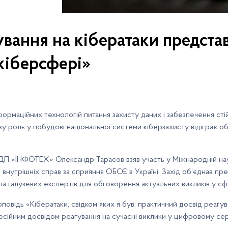
ування на кібератаки предста
кіберсфері»
формаційних технологій питання захисту даних і забезпечення ст
 роль у побудові національної системи кіберзахисту відіграє о
 ДП «ІНФОТЕХ» Олександр Тарасов взяв участь у Міжнародній нау
 внутрішніх справ за сприяння ОБСЄ в Україні. Захід об’єднав пр
 та галузевих експертів для обговорення актуальних викликів у с
відь «Кібератаки, свідком яких я був: практичний досвід реагува
есійним досвідом реагування на сучасні виклики у цифровому се