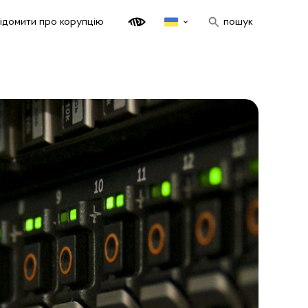
ідомити про корупцію
пошук