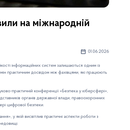
вили на міжнародній
01.06.2026
ійкості інформаційних систем залишаються одним із
бмін практичним досвідом між фахівцями, які працюють
ково-практичній конференції «Безпека у кіберсфері»,
едставників органів державної влади, правоохоронних
фері цифрової безпеки.
ння», у якій висвітлив практичні аспекти роботи з
редовищі.