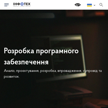
п
о
ш
у
к
Розробка програмного
забезпечення
Аналіз, проєктування, розробка, впровадження, супровід та
розвиток.