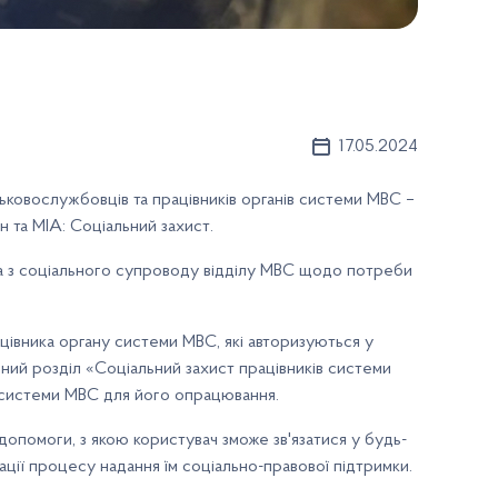
17.05.2024
ьковослужбовців та працівників органів системи МВС –
 та МІА: Соціальний захист.
а з соціального супроводу відділу МВС щодо потреби
цівника органу системи МВС, які авторизуються у
упний розділ «Соціальний захист працівників системи
у системи МВС для його опрацювання.
допомоги, з якою користувач зможе зв'язатися у будь-
ції процесу надання їм соціально-правової підтримки.