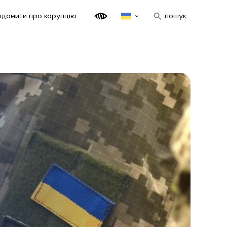
ідомити про корупцію
пошук