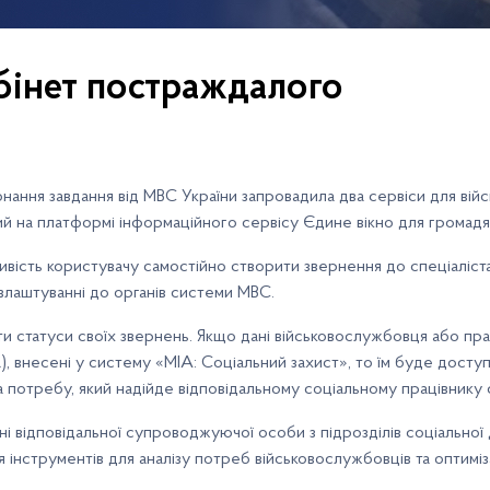
абінет постраждалого
ння завдання від МВС України запровадила два сервіси для війс
 на платформі інформаційного сервісу Єдине вікно для громадян
вість користувачу самостійно створити звернення до спеціаліст
цевлаштуванні до органів системи МВС.
и статуси своїх звернень. Якщо дані військовослужбовця або пра
ua), внесені у систему «МІА: Соціальний захист», то їм буде дост
а потребу, який надійде відповідальному соціальному працівник
ні відповідальної супроводжуючої особи з підрозділів соціальної 
нструментів для аналізу потреб військовослужбовців та оптиміза