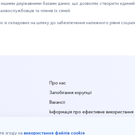
з іншими державними базами даних, що дозволяє створити єдиний
ковослужбовців та членів їх сімей.
 зі складових на шляху до забезпечення належного рівня соціал
ю
Про нас
Запобігання корупції
Вакансії
Інформація про ефективне використання
державних коштів
в електроенергії
Енергетичний менеджмент
те згоду на
використання файлів cookie