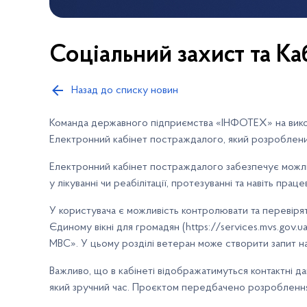
Соціальний захист та К
Назад до списку новин
Команда державного підприємства «ІНФОТЕХ» на викона
Електронний кабінет постраждалого, який розроблений
Електронний кабінет постраждалого забезпечує можли
у лікуванні чи реабілітації, протезуванні та навіть пра
У користувача є можливість контролювати та перевірят
Єдиному вікні для громадян (https://services.mvs.gov.
МВС». У цьому розділі ветеран може створити запит н
Важливо, що в кабінеті відображатимуться контактні да
який зручний час. Проєктом передбачено розроблення і