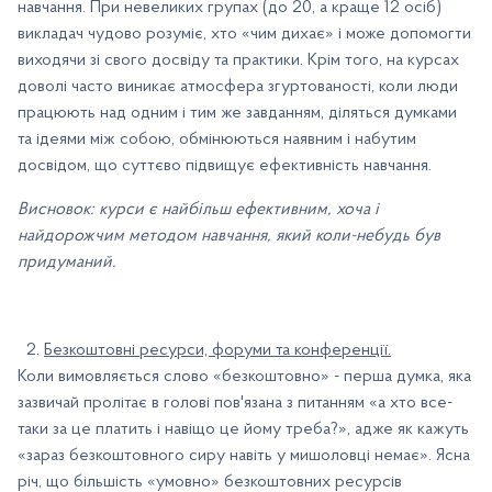
навчання. При невеликих групах (до 20, а краще 12 осіб)
викладач чудово розуміє, хто «чим дихає» і може допомогти
виходячи зі свого досвіду та практики. Крім того, на курсах
доволі часто виникає атмосфера згуртованості, коли люди
працюють над одним і тим же завданням, діляться думками
та ідеями між собою, обмінюються наявним і набутим
досвідом, що суттєво підвищує ефективність навчання.
Висновок: курси є найбільш ефективним, хоча і
найдорожчим методом навчання, який коли-небудь був
придуманий.
Безкоштовні ресурси, форуми та конференції.
Коли вимовляється слово «безкоштовно» - перша думка, яка
зазвичай пролітає в голові пов'язана з питанням «а хто все-
таки за це платить і навіщо це йому треба?», адже як кажуть
«зараз безкоштовного сиру навіть у мишоловці немає». Ясна
річ, що більшість «умовно» безкоштовних ресурсів