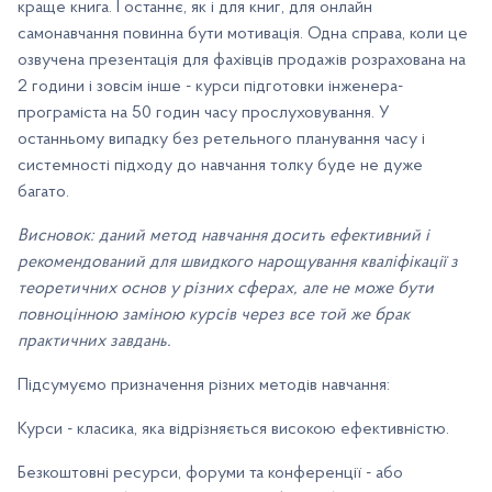
краще книга. І останнє, як і для книг, для онлайн
самонавчання повинна бути мотивація. Одна справа, коли це
озвучена презентація для фахівців продажів розрахована на
2 години і зовсім інше - курси підготовки інженера-
програміста на 50 годин часу прослуховування. У
останньому випадку без ретельного планування часу і
системності підходу до навчання толку буде не дуже
багато.
Висновок: даний метод навчання досить ефективний і
рекомендований для швидкого нарощування кваліфікації з
теоретичних основ у різних сферах, але не може бути
повноцінною заміною курсів через все той же брак
практичних завдань.
Підсумуємо призначення різних методів навчання:
Курси - класика, яка відрізняється високою ефективністю.
Безкоштовні ресурси, форуми та конференції - або