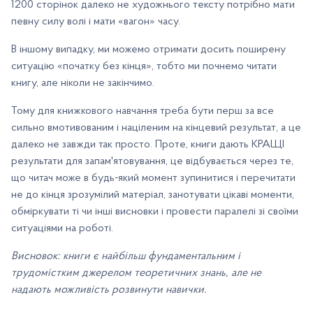
1200 сторінок далеко не художнього тексту потрібно мати
певну силу волі і мати «вагон» часу.
В іншому випадку, ми можемо отримати досить поширену
ситуацію «початку без кінця», тобто ми почнемо читати
книгу, але ніколи не закінчимо.
Тому для книжкового навчання треба бути перш за все
сильно вмотивованим і націленим на кінцевий результат, а це
далеко не завжди так просто. Проте, книги дають КРАЩІ
результати для запам'ятовування, це відбувається через те,
що читач може в будь-який момент зупинитися і перечитати
не до кінця зрозумілий матеріал, занотувати цікаві моменти,
обміркувати ті чи інші висновки і провести паралелі зі своїми
ситуаціями на роботі.
Висновок: книги є найбільш фундаментальним і
трудомістким джерелом теоретичних знань, але не
надають можливість розвинути навички.