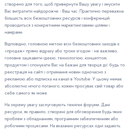
створено для того, щоб привернути Вашу увагу і змусити
Вас витратити найдорожче - Ваш час. Практично переважна
більшість всіх безкоштовних ресурсів і конференцій
проводиться з конкретними маркетинговими цілями і
намірами.
Відповідно, головною метою всіх безкоштовних заходів є
«продаж» прямо відразу або трохи згодом - не важливо,
головне зацікавити ідеєю, технологією, концептом,
продуктом і спонукати Вас на бажані для творця дії: будь то
реєстрація на сайті і отримання новин одночасно з
рекламою або підписка на канал в Youtube. У цьому немає
абсолютно нічого поганого, кожен просуває свій товар або
себе самого як може.
На окрему увагу заслуговують технічні форуми. Дані
ресурси, як правило, створені для обговорення будь-яких
проблем з обладнанням, програмним забезпеченням або
робочими процесами. На вказаних ресурсах одні задають