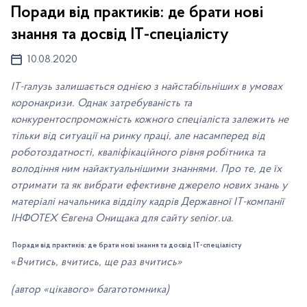
Поради від практиків: де брати нові
знання та досвід IT-спеціалісту
10.08.2020
IT
-
галузь залишається однією з найстабільніших в умовах
коронакризи. Однак затребуваність та
конкурентоспроможність кожного спеціаліста залежить не
тільки від ситуації на ринку праці, але насамперед від
роботоздатності, кваліфікаційного рівня робітника та
володіння ним найактуальнішими знаннями. Про те, де їх
отримати та як вибрати ефективне джерело нових знань у
матеріалі начальника відділу кадрів Державної
IT
-
компанії
ІНФОТЕХ Євгена Онищака для сайту
senior
.
ua
.
Поради від практиків: де брати нові знання та досвід
IT
-
спеціалісту
«
Вчитись, вчитись, ще раз вчитись»
(
автор «цікавого» багатотомника)