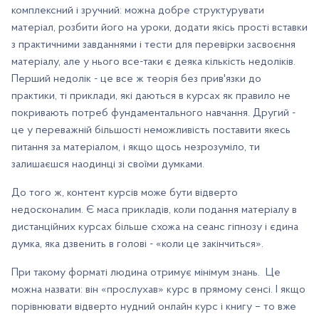
комплексний і зручний: можна добре структурувати
матеріал, розбити його на уроки, додати якісь прості вставки
з практичними завданнями і тести для перевірки засвоєння
матеріалу, але у нього все-таки є деяка кількість недоліків.
Перший недолік - це все ж теорія без прив'язки до
практики, ті приклади, які даються в курсах як правило не
покривають потреб фундаментального навчання. Другий -
це у переважній більшості неможливість поставити якесь
питання за матеріалом, і якщо щось незрозуміло, ти
залишаєшся наодинці зі своїми думками.
До того ж, контент курсів може бути відверто
недосконалим. Є маса прикладів, коли подання матеріалу в
дистанційних курсах більше схожа на сеанс гіпнозу і єдина
думка, яка дзвенить в голові - «коли це закінчиться».
При такому форматі людина отримує мінімум знань. Це
можна назвати: він «прослухав» курс в прямому сенсі. І якщо
порівнювати відверто нудний онлайн курс і книгу – то вже