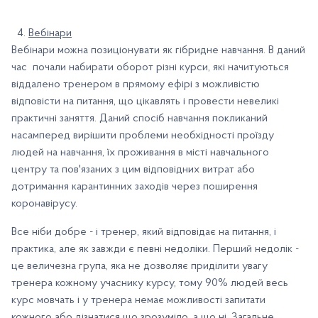
Вебінари
Вебінари можна позиціонувати як гібридне навчання. В даний
час почали набирати оборот різні курси, які начитуються
віддалено тренером в прямому ефірі з можливістю
відповісти на питання, що цікавлять і провести невеликі
практичні заняття. Даний спосіб навчання покликаний
насамперед вирішити проблеми необхідності проїзду
людей на навчання, їх проживання в місті навчального
центру та пов'язаних з цим відповідних витрат або
дотримання карантинних заходів через поширення
коронавірусу.
Все ніби добре - і тренер, який відповідає на питання, і
практика, але як завжди є певні недоліки. Перший недолік -
це величезна група, яка не дозволяє приділити увагу
тренера кожному учаснику курсу, тому 90% людей весь
курс мовчать і у тренера немає можливості запитати
кожного або дізнатися що зрозуміло, а що ні. Загальне