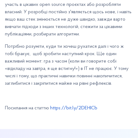
участь в цікавих open source проєктах або розробляти
власний. У розробці постійно з'являється щось нове, і навіть
якщо ваш стек змінюється не дуже швидко, завжди варто
вивчати підходи з інших технологій, стежити за цікавими
публікаціями, розбирати алгоритми.
Потрібно розуміти, куди ти хочеш рухатися далі і чого ж
тобі бракує, щоб зробити наступний крок. Ще один
важливий момент: гра з часом (коли ви говорите собі
«відкладу на завтра, я ще встигну!») в IT не працює. У тому
числі і тому, що практичні навички повинні накопичитися,
заглибитися і закріпитися майже на рівні рефлексів.
Посилання на статтю
https://bit.ly/2DEHICb