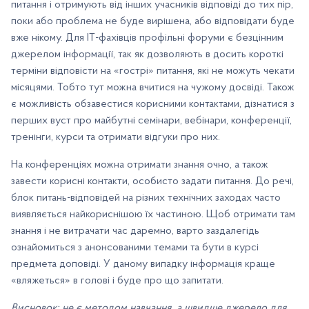
питання і отримують від інших учасників відповіді до тих пір,
поки або проблема не буде вирішена, або відповідати буде
вже нікому. Для ІТ-фахівців профільні форуми є безцінним
джерелом інформації, так як дозволяють в досить короткі
терміни відповісти на «гострі» питання, які не можуть чекати
місяцями. Тобто тут можна вчитися на чужому досвіді. Також
є можливість обзавестися корисними контактами, дізнатися з
перших вуст про майбутні семінари, вебінари, конференції,
тренінги, курси та отримати відгуки про них.
На конференціях можна отримати знання очно, а також
завести корисні контакти, особисто задати питання. До речі,
блок питань-відповідей на різних технічних заходах часто
виявляється найкориснішою їх частиною. Щоб отримати там
знання і не витрачати час даремно, варто заздалегідь
ознайомиться з анонсованими темами та бути в курсі
предмета доповіді. У даному випадку інформація краще
«вляжеться» в голові і буде про що запитати.
Висновок
: не є методом навчання, а швидше джерело для