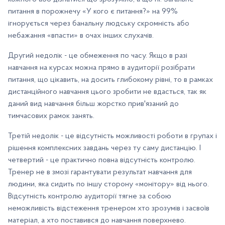
питання в порожнечу «У кого є питання?» на 99%
ігнорується через банальну людську скромність або
небажання «впасти» в очах інших слухачів.
Другий недолік - це обмеження по часу. Якщо в разі
навчання на курсах можна прямо в аудиторії розібрати
питання, що цікавить, на досить глибокому рівні, то в рамках
дистанційного навчання цього зробити не вдасться, так як
даний вид навчання більш жорстко прив'язаний до
тимчасових рамок занять.
Третій недолік - це відсутність можливості роботи в групах і
рішення комплексних завдань через ту саму дистанцію. І
четвертий - це практично повна відсутність контролю.
Тренер не в змозі гарантувати результат навчання для
людини, яка сидить по іншу сторону «монітору» від нього.
Відсутність контролю аудиторії тягне за собою
неможливість відстеження тренером хто зрозумів і засвоїв
матеріал, а хто поставився до навчання поверхнево.