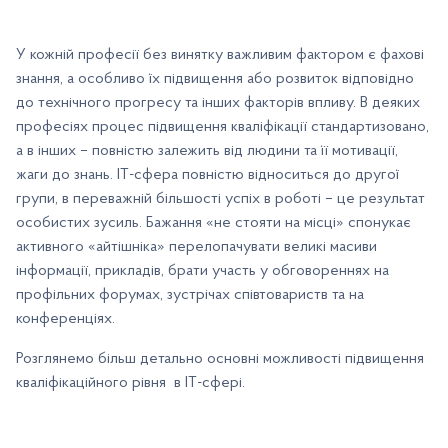
У кожній професії без винятку важливим фактором є фахові
знання, а особливо їх підвищення або розвиток відповідно
до технічного прогресу та інших факторів впливу. В деяких
професіях процес підвищення кваліфікації стандартизовано,
а в інших – повністю залежить від людини та її мотивації,
жаги до знань. ІТ-сфера повністю відноситься до другої
групи, в переважній більшості успіх в роботі – це результат
особистих зусиль. Бажання «не стояти на місці» спонукає
активного «айтішніка» перелопачувати великі масиви
інформації, прикладів, брати участь у обговореннях на
профільних форумах, зустрічах співтовариств та на
конференціях.
Розглянемо більш детально основні можливості підвищення
кваліфікаційного рівня в ІТ-сфері.