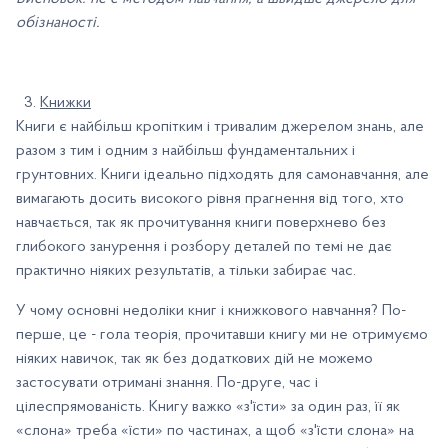
обізнаності
.
Книжки
Книги є найбільш кропітким і тривалим джерелом знань, але
разом з тим і одним з найбільш фундаментальних і
грунтовних. Книги ідеально підходять для самонавчання, але
вимагають досить високого рівня прагнення від того, хто
навчається, так як прочитування книги поверхнево без
глибокого занурення і розбору деталей по темі не дає
практично ніяких результатів, а тільки забирає час.
У чому основні недоліки книг і книжкового навчання? По-
перше, це - гола теорія, прочитавши книгу ми не отримуємо
ніяких навичок, так як без додаткових дій не можемо
застосувати отримані знання. По-друге, час і
цілеспрямованість. Книгу важко «з'їсти» за один раз, її як
«слона» треба «їсти» по частинах, а щоб «з'їсти слона» на