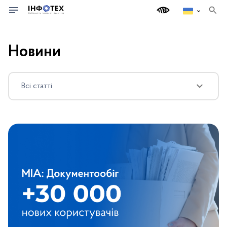
п
о
ш
у
Новини
к
Всі статті