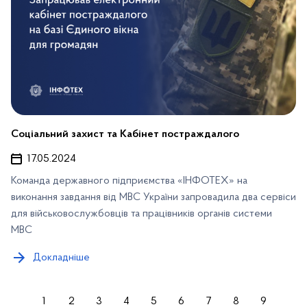
Соціальний захист та Кабінет постраждалого
17.05.2024
Команда державного підприємства «ІНФОТЕХ» на
виконання завдання від МВС України запровадила два сервіси
для військовослужбовців та працівників органів системи
МВС
Докладніше
1
2
3
4
5
6
7
8
9